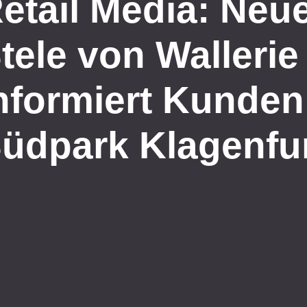
etail Media: Neu
tele von Wallerie
nformiert Kunden
üdpark Klagenfu