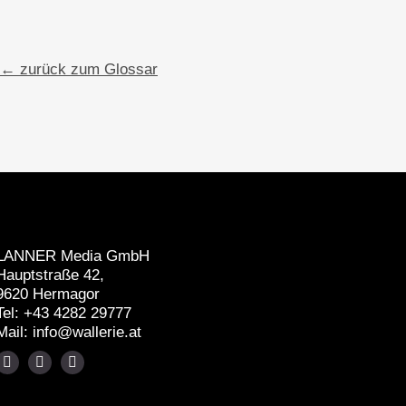
← zurück zum Glossar
LANNER Media GmbH
Hauptstraße 42,
9620 Hermagor
Tel:
+43 4282 29777
Mail:
info@wallerie.at
Wallerie
Wallerie
Wallerie
auf
auf
auf
Instagram
Linkedin
Facebook