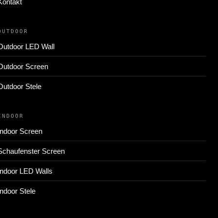
Kontakt
OUTDOOR
Outdoor LED Wall
Outdoor Screen
Outdoor Stele
INDOOR
Indoor Screen
Schaufenster Screen
Indoor LED Walls
Indoor Stele