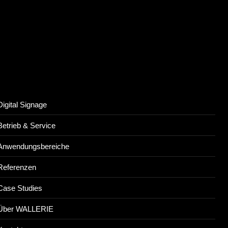
Digital Signage
Betrieb & Service
Anwendungsbereiche
Referenzen
Case Studies
Über WALLERIE