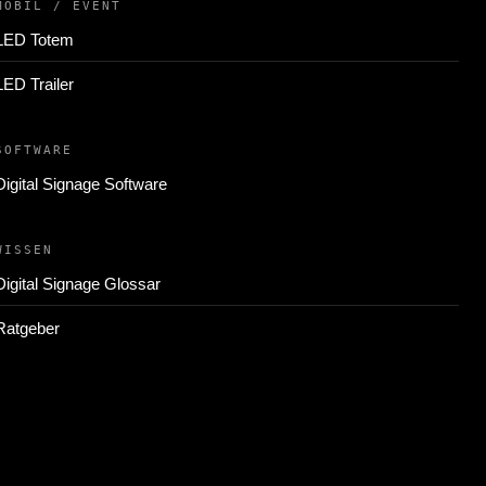
MOBIL / EVENT
LED Totem
LED Trailer
SOFTWARE
Digital Signage Software
WISSEN
Digital Signage Glossar
Ratgeber