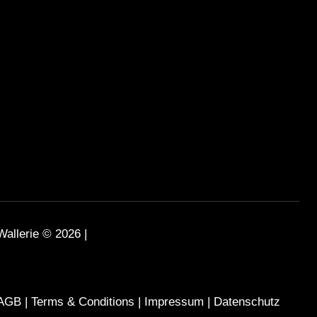
Wallerie © 2026 |
AGB
|
Terms & Conditions
|
Impressum
|
Datenschutz