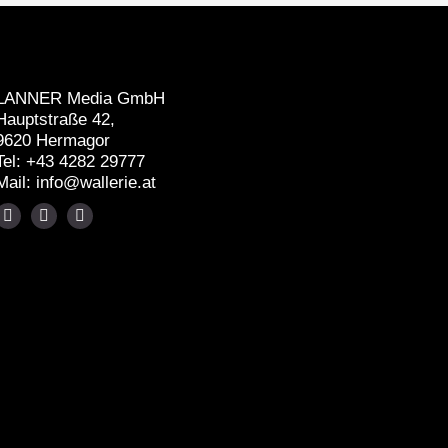
LANNER Media GmbH
Hauptstraße 42,
9620 Hermagor
Tel:
+43 4282 29777
Mail:
info@wallerie.at
Wallerie
Wallerie
Wallerie
auf
auf
auf
Instagram
Linkedin
Facebook