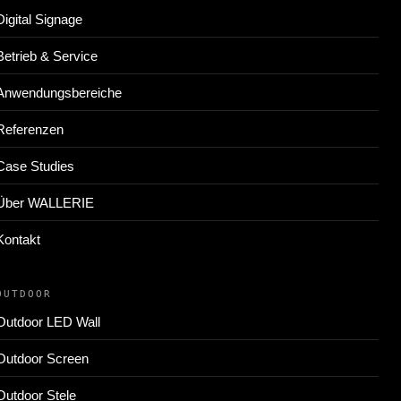
Digital Signage
Betrieb & Service
Anwendungsbereiche
Referenzen
Case Studies
Über WALLERIE
Kontakt
OUTDOOR
Outdoor LED Wall
Outdoor Screen
Outdoor Stele