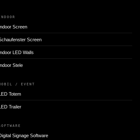
INDOOR
Indoor Screen
Schaufenster Screen
Indoor LED Walls
Indoor Stele
MOBIL / EVENT
LED Totem
LED Trailer
SOFTWARE
Digital Signage Software