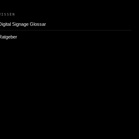
WISSEN
Digital Signage Glossar
Ratgeber