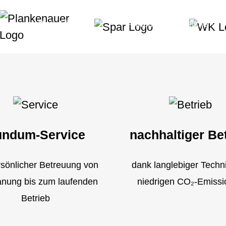
Digital Signage
Anwendungsbereiche
ndum-Service
nachhaltiger Be
rsönlicher Betreuung von
dank langlebiger Techn
anung bis zum laufenden
niedrigen CO₂-Emiss
Betrieb